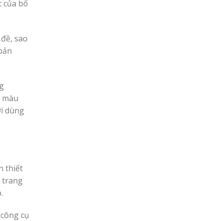
t của bố
 đề, sao
 bản
g
g màu
ời dùng
n thiết
t trang
.
 công cụ