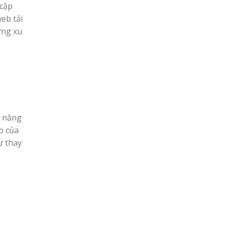
 cập
eb tải
ững xu
ả năng
b của
ự thay