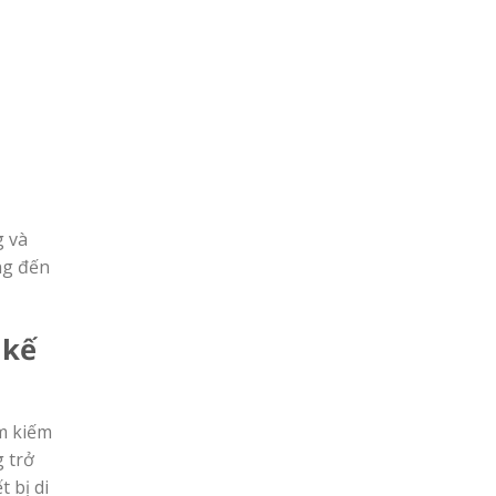
g và
ng đến
 kế
m kiếm
g trở
t bị di