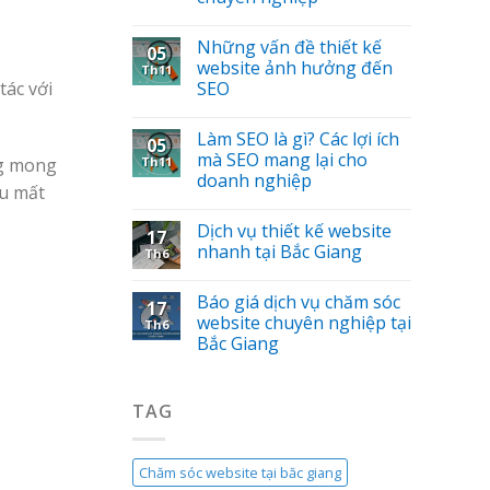
Những vấn đề thiết kế
05
website ảnh hưởng đến
Th11
tác với
SEO
Làm SEO là gì? Các lợi ích
05
mà SEO mang lại cho
ng mong
Th11
doanh nghiệp
ếu mất
Dịch vụ thiết kế website
17
nhanh tại Bắc Giang
Th6
Báo giá dịch vụ chăm sóc
17
website chuyên nghiệp tại
Th6
Bắc Giang
TAG
Chăm sóc website tại băc giang