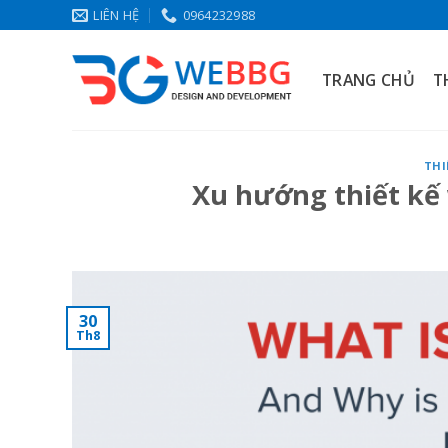
Skip
LIÊN HỆ
0964232988
to
content
TRANG CHỦ
T
THI
Xu hướng thiết kế
30
Th8