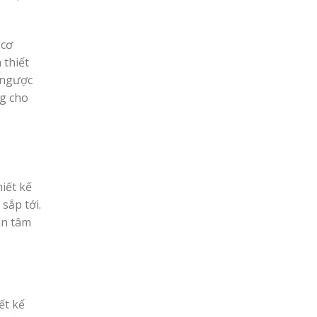
 cơ
 thiết
ỉ ngược
ng cho
iết kế
sắp tới.
an tâm
ết kế