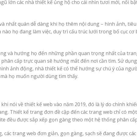
gũ lớn các nhà thiết kế ủng hộ cho cái nhìn tươi mới, nổi bậ
t và nhất quán dễ dàng khi họ thêm nội dung – hình ảnh, tiêu
nào họ đang làm việc, duy trì cấu trúc lưới trong bố cục cơ
dùng và hướng họ đến những phần quan trọng nhất của tran
g phân cấp trực quan sẽ hướng mắt đến nơi cần tìm. Sử dụn
à hình ảnh động, nhà thiết kế có thể hướng sự chú ý của ngư
A mà họ muốn người dùng tìm thấy.
 khi nói về thiết kế web vào năm 2019, đó là lý do chính khiế
rang. Thiết kế trang đơn đề cập đến các trang web chỉ có mộ
ebsite đều được sắp xếp gọn gàng theo một hệ thống phân cấp
g, các trang web đơn giản, gọn gàng, sạch sẽ đang được các