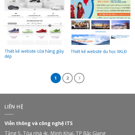
Thiết kế website cửa hàng giầy
Thiết kế website du học XKLĐ
dép
1
2
LIÊN HỆ
Viễn thông và công nghệ ITS
Tầng 5, Tòa nhà 4c, Minh Khai, TP Bắc Giang