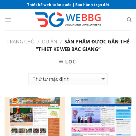
Skip
Thiết kế web toàn quốc | Bảo hành trọn đời
to
content
TRANG CHỦ
DỰ ÁN
SẢN PHẨM ĐƯỢC GẮN THẺ
/
/
“THIET KE WEB BAC GIANG”
LỌC