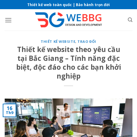
Skip
Thiết kế web toàn quốc | Bảo hành trọn đời
to
content
THIẾT KẾ WEBSITE
,
TRAO ĐỔI
Thiết kế website theo yêu cầu
tại Bắc Giang – Tính năng đặc
biệt, độc đáo cho các bạn khởi
nghiệp
16
Th9