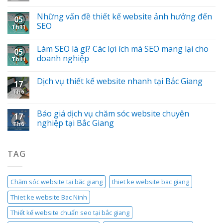
Những vấn đề thiết kế website ảnh hưởng đến
05
SEO
Th11
Làm SEO là gì? Các lợi ích mà SEO mang lại cho
05
doanh nghiệp
Th11
Dịch vụ thiết kế website nhanh tại Bắc Giang
17
Th6
Báo giá dịch vụ chăm sóc website chuyên
17
nghiệp tại Bắc Giang
Th6
TAG
Chăm sóc website tại băc giang
thiet ke website bac giang
Thiet ke website Bac Ninh
Thiết kế website chuẩn seo tại bắc giang