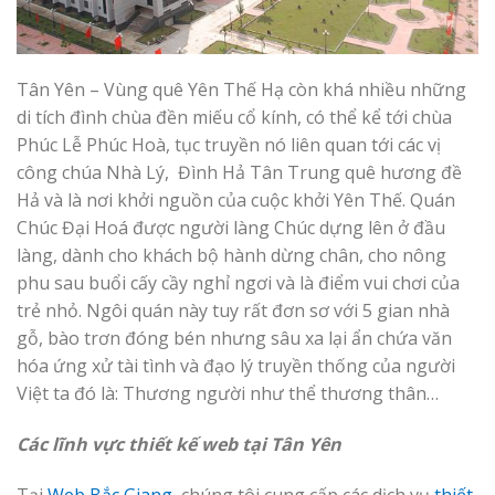
Tân Yên – Vùng quê Yên Thế Hạ còn khá nhiều những
di tích đình chùa đền miếu cổ kính, có thể kể tới chùa
Phúc Lễ Phúc Hoà, tục truyền nó liên quan tới các vị
công chúa Nhà Lý, Đình Hả Tân Trung quê hương đề
Hả và là nơi khởi nguồn của cuộc khởi Yên Thế. Quán
Chúc Đại Hoá được người làng Chúc dựng lên ở đầu
làng, dành cho khách bộ hành dừng chân, cho nông
phu sau buổi cấy cầy nghỉ ngơi và là điểm vui chơi của
trẻ nhỏ. Ngôi quán này tuy rất đơn sơ với 5 gian nhà
gỗ, bào trơn đóng bén nhưng sâu xa lại ẩn chứa văn
hóa ứng xử tài tình và đạo lý truyền thống của người
Việt ta đó là: Thương người như thể thương thân…
Các lĩnh vực thiết kế web tại Tân Yên
Tại
Web Bắc Giang
, chúng tôi cung cấp các dịch vụ
thiết