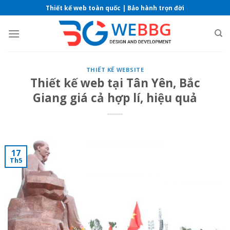
Skip
Thiết kế web toàn quốc | Bảo hành trọn đời
to
content
THIẾT KẾ WEBSITE
Thiết kế web tại Tân Yên, Bắc
Giang giá cả hợp lí, hiệu quả
17
Th5