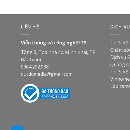
LIÊN HỆ
DỊCH V
Viễn thông và công nghệ ITS
Thiết kế
Chăm sóc
Tầng 5, Tòa nhà 4c, Minh Khai, TP
Dịch vụ 
Bắc Giang
Quảng c
0964.232.988
Thiết kế
ducdqmedia@gmail.com
Vinhomes
Lắp came