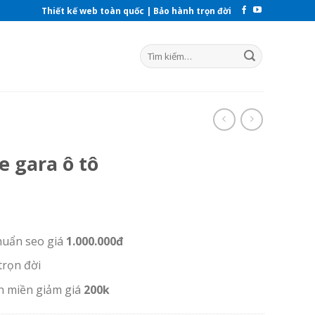
Thiết kế web toàn quốc | Bảo hành trọn đời
e gara ô tô
huẩn seo giá
1.000.000đ
trọn đời
n miền giảm giá
200k