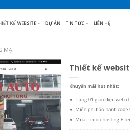
HIẾT KẾ WEBSITE
DỰ ÁN
TIN TỨC
LIÊN HỆ
G MẠI
Thiết kế websit
Khuyến mãi hot nhất:
Tặng 01 giao diện web c
Miễn phí bảo hành code 
Mua combo hosting + tê