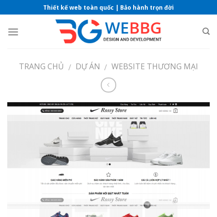
Skip
Thiết kế web toàn quốc | Bảo hành trọn đời
to
content
TRANG CHỦ
DỰ ÁN
WEBSITE THƯƠNG MẠI
/
/