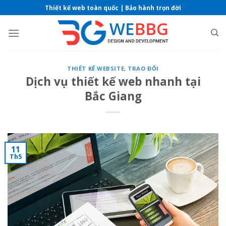
Skip
Thiết kế web toàn quốc | Bảo hành trọn đời
to
content
THIẾT KẾ WEBSITE
,
TRAO ĐỔI
Dịch vụ thiết kế web nhanh tại
Bắc Giang
11
Th5