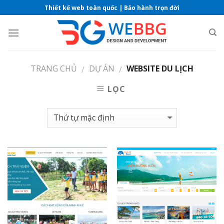
Skip
Thiết kế web toàn quốc | Bảo hành trọn đời
to
content
TRANG CHỦ
DỰ ÁN
WEBSITE DU LỊCH
/
/
LỌC